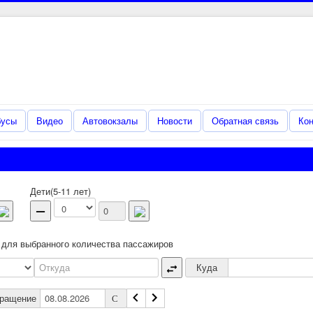
Регулярные пассажирские
перевозки по Российской
Федерации и ближнему зарубежью
бусы
Видео
Автовокзалы
Новости
Обратная связь
Кон
Дети(5-11 лет)
 для выбранного количества пассажиров
Куда
вращение