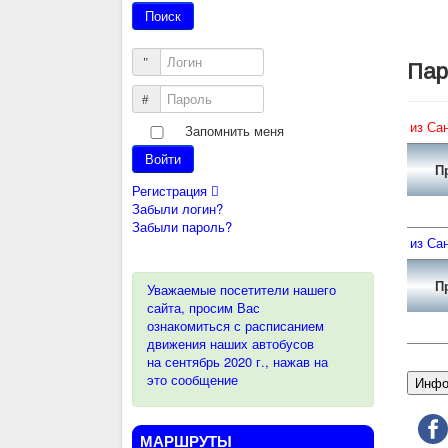
Логин
Па
Пароль
из Са
Запомнить меня
Войти
П
Регистрация
Забыли логин?
Забыли пароль?
из Са
П
Уважаемые посетители нашего
сайта, просим Вас
ознакомиться с расписанием
движения наших автобусов
на сентябрь 2020 г., нажав на
это сообщение
Инфо
МАРШРУТЫ