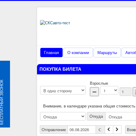
Главная
О компании
Маршруты
Авто
ПОКУПКА БИЛЕТА
ЛАТНЫЙ ЗВОНОК
Взрослые
Внимание, в календаре указана общая стоимость
Откуда
Отправление
Воз