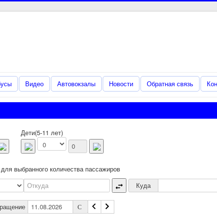
Регулярные пассажирские
перевозки по Российской
Федерации и ближнему зарубежью
бусы
Видео
Автовокзалы
Новости
Обратная связь
Кон
Дети(5-11 лет)
 для выбранного количества пассажиров
Куда
вращение