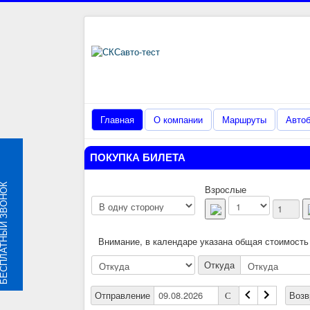
Главная
О компании
Маршруты
Авто
ПОКУПКА БИЛЕТА
ЛАТНЫЙ ЗВОНОК
Взрослые
Внимание, в календаре указана общая стоимость
Откуда
Отправление
Воз