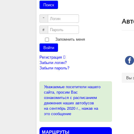
Логин
Авт
Пароль
Запомнить меня
Войти
Регистрация
Забыли логин?
Забыли пароль?
Вы 
Уважаемые посетители нашего
сайта, просим Вас
ознакомиться с расписанием
движения наших автобусов
на сентябрь 2020 г., нажав на
это сообщение
МАРШРУТЫ