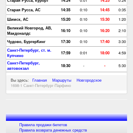
Старая Русса, Курорт
14:24
0:01
14:25
0:24
Старая Русса, АС
14:35
0:10
14:45
0:35
Шимск, АС
15:20
0:10
15:30
1:20
Великий Новгород, АВ,
16:10
0:10
16:20
2:10
Макдоналдс
Чудово, БургерКинг
17:30
0:10
17:40
3:30
Санкт-Петербург, ст. м.
17:59
0:01
18:00
4:59
Купчино
Санкт-Петербург,
18:30
-
-
5:30
автовокзал
Вы здесь:
Главная
Маршруты
Новгородское
1698-1 Санкт-Петербург-Парфино
Правила продажи билетов
Правила возврата денежных средств