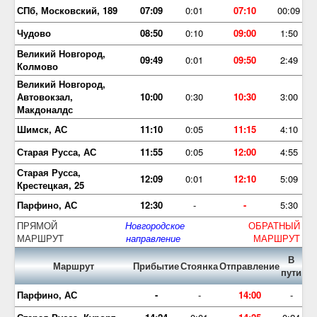
СПб, Московский, 189
07:09
0:01
07:10
00:09
Чудово
08:50
0:10
09:00
1:50
Великий Новгород,
09:49
0:01
09:50
2:49
Колмово
Великий Новгород,
Автовокзал,
10:00
0:30
10:30
3:00
Макдоналдс
Шимск, АС
11:10
0:05
11:15
4:10
Старая Русса, АС
11:55
0:05
12:00
4:55
Старая Русса,
12:09
0:01
12:10
5:09
Крестецкая, 25
Парфино, АС
12:30
-
-
5:30
ПРЯМОЙ
Новгородское
ОБРАТНЫЙ
МАРШРУТ
направление
МАРШРУТ
В
Маршрут
Прибытие
Стоянка
Отправление
пути
Парфино, АС
-
-
14:00
-