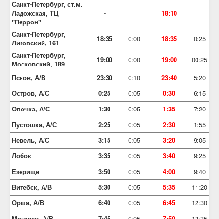
Санкт-Петербург, ст.м.
Ладожская, ТЦ
-
-
18:10
-
"Перрон"
Санкт-Петербург,
18:35
0:00
18:35
0:25
Лиговский, 161
Санкт-Петербург,
19:00
0:00
19:00
00:25
Московский, 189
Псков, А/В
23:30
0:10
23:40
5:20
Остров, А/С
0:25
0:05
0:30
6:15
Опочка, А/С
1:30
0:05
1:35
7:20
Пустошка, А/С
2:25
0:05
2:30
1:55
Невель, А/С
3:15
0:05
3:20
9:05
Лобок
3:35
0:05
3:40
9:25
Езерище
3:50
0:05
4:00
9:40
Витебск, А/В
5:30
0:05
5:35
11:20
Орша, А/В
6:40
0:05
6:45
12:30
Могилев, А/В
7:45
0:05
7:50
13:35