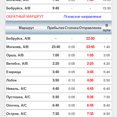
Бобруйск, А/В
9:40
-
-
15:30
ОБРАТНЫЙ МАРШРУТ
Псковское направление
В
Маршрут
Прибытие
Стоянка
Отправление
пути
Бобруйск, А/В
-
-
22:00
-
Могилев, А/В
23:40
0:05
23:45
1:40
Орша, А/В
1:00
0:05
1:05
3:00
Витебск, А/В
2:20
0:05
2:25
4:20
Езерище
3:40
0:05
3:45
5:40
Лобок
3:50
0:10
4:00
5:50
Невель, А/С
4:40
0:05
4:45
6:40
Пустошка, А/С
5:30
0:05
5:35
7:30
Опочка, А/С
6:40
0:05
6:45
8:40
Остров, А/С
7:30
0:05
7:35
9:30