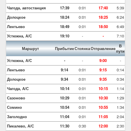
Чагода, автостанция
17:39
0:01
17:40
5:39
Долоцкое
18:24
0:01
18:25
6:24
Лентьево
18:49
0:01
18:50
6:49
Устюжна, А/С
19:10
-
-
7:10
В
Маршрут
Прибытие
Стоянка
Отправление
пути
Устюжна, А/С
-
-
9:00
-
Лентьево
9:14
0:01
9:15
0:14
Долоцкое
9:34
0:01
9:35
0:34
Чагода, А/С
10:14
0:01
10:15
1:14
Сазоново
10:29
0:01
10:30
1:29
Сомино
10:54
0:01
10:55
1:34
Заголодно
11:04
0:01
11:05
2:04
Пикалево, А/С
11:30
0:30
12:00
2:30