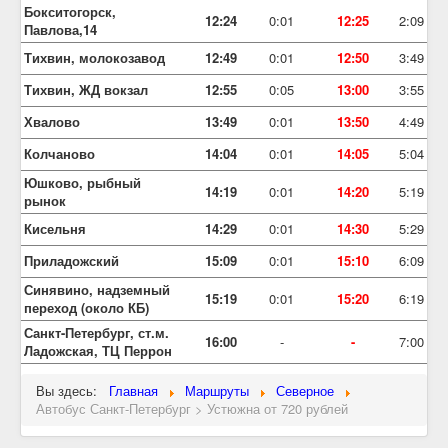
Бокситогорск,
12:24
0:01
12:25
2:09
Павлова,14
Тихвин, молокозавод
12:49
0:01
12:50
3:49
Тихвин, ЖД вокзал
12:55
0:05
13:00
3:55
Хвалово
13:49
0:01
13:50
4:49
Колчаново
14:04
0:01
14:05
5:04
Юшково, рыбный
14:19
0:01
14:20
5:19
рынок
Кисельня
14:29
0:01
14:30
5:29
Приладожский
15:09
0:01
15:10
6:09
Синявино, надземный
15:19
0:01
15:20
6:19
переход (около КБ)
Санкт-Петербург, ст.м.
16:00
-
-
7:00
Ладожская, ТЦ Перрон
Вы здесь:
Главная
Маршруты
Северное
Автобус Санкт-Петербург > Устюжна от 720 рублей