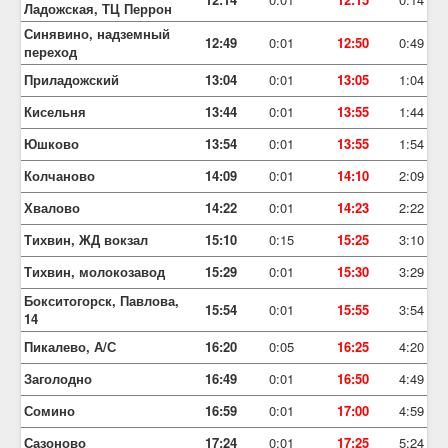
Ладожская, ТЦ Перрон
Синявино, надземный
12:49
0:01
12:50
0:49
переход
Приладожский
13:04
0:01
13:05
1:04
Кисельня
13:44
0:01
13:55
1:44
Юшково
13:54
0:01
13:55
1:54
Колчаново
14:09
0:01
14:10
2:09
Хвалово
14:22
0:01
14:23
2:22
Тихвин, ЖД вокзал
15:10
0:15
15:25
3:10
Тихвин, молокозавод
15:29
0:01
15:30
3:29
Бокситогорск, Павлова,
15:54
0:01
15:55
3:54
14
Пикалево, А/С
16:20
0:05
16:25
4:20
Заголодно
16:49
0:01
16:50
4:49
Сомино
16:59
0:01
17:00
4:59
Сазоново
17:24
0:01
17:25
5:24